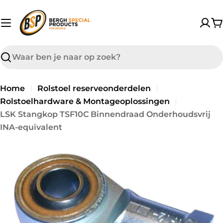
sibility Widget
Overslaan
↵
↵
↵
Skip to content
Skip to menu
Skip to footer
naar
W
inhoud
Zoek
op
Home
Rolstoel reserveonderdelen
Rolstoelhardware & Montageoplossingen
LSK Stangkop TSF10C Binnendraad Onderhoudsvrij
INA-equivalent
Doorgaan
naar
productinformatie
Open media 0 in modaal