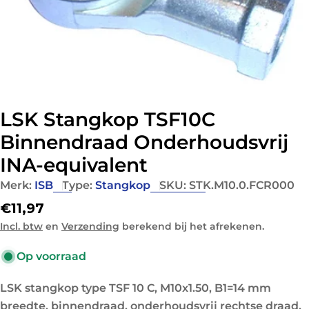
LSK Stangkop TSF10C
Binnendraad Onderhoudsvrij
INA-equivalent
Merk:
ISB
Type:
Stangkop
SKU:
STK.M10.0.FCR000
Normale
€11,97
prijs
Incl. btw
en
Verzending
berekend bij het afrekenen.
Op voorraad
LSK stangkop type TSF 10 C, M10x1.50, B1=14 mm
breedte, binnendraad, onderhoudsvrij rechtse draad,