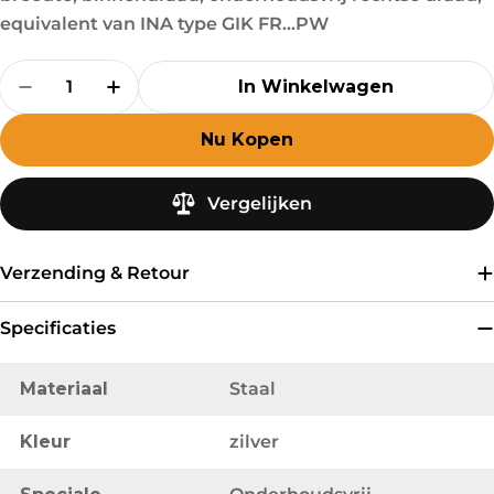
equivalent van INA type GIK FR...PW
Hoeveelheid
In Winkelwagen
Hoeveelheid Verlagen Voor LSK Stangkop TS
Verhoog De Hoeveelheid Voor LSK S
Nu Kopen
Vergelijken
Verzending & Retour
Specificaties
Materiaal
Staal
Kleur
zilver