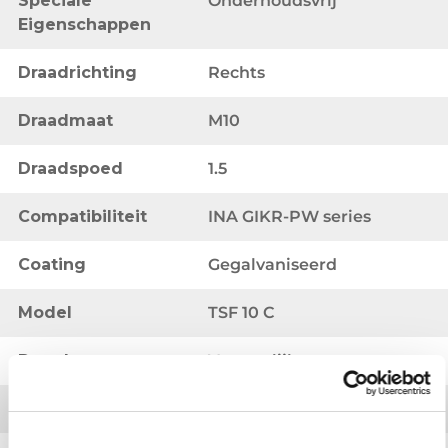
Speciale
Onderhoudsvrij
Eigenschappen
Draadrichting
Rechts
Draadmaat
M10
Draadspoed
1.5
Compatibiliteit
INA GIKR-PW series
Coating
Gegalvaniseerd
Model
TSF 10 C
Draadtype
Vrouwelijk
B1 Breedte
14 mm