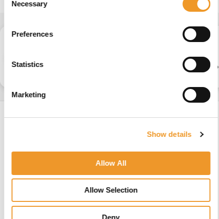
Necessary
Selection
Preferences
Statistics
Rolstoel
Rolstoelduwhoepels
Ro
reserveonderdelen
Marketing
Show details
Allow All
Allow Selection
Deny