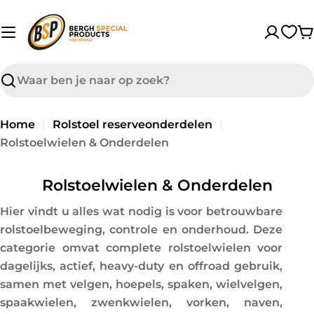
sibility Widget
Overslaan
↵
↵
↵
Skip to content
Skip to menu
Skip to footer
naar
W
inhoud
Zoek
op
Home
Rolstoel reserveonderdelen
Rolstoelwielen & Onderdelen
C
Rolstoelwielen & Onderdelen
o
Hier vindt u alles wat nodig is voor betrouwbare
l
rolstoelbeweging, controle en onderhoud. Deze
l
categorie omvat complete rolstoelwielen voor
e
dagelijks, actief, heavy-duty en offroad gebruik,
c
samen met velgen, hoepels, spaken, wielvelgen,
t
spaakwielen, zwenkwielen, vorken, naven,
i