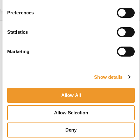
Spaakbeschermers
Preferences
Statistics
Op zoek naar
meer
ontwerpen?
Marketing
Kies uit
1000+
Show details
Afbeeldingen
of
Allow All
Voeg uw foto
toe
Allow Selection
Deny