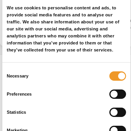
We use cookies to personalise content and ads, to
provide social media features and to analyse our
Carbon Rolstoel
Designer Rolstoel
Gedr
traffic. We also share information about your use of
Spaakbeschermers
Spaakbeschermers
Spaa
our site with our social media, advertising and
analytics partners who may combine it with other
information that you’ve provided to them or that
they’ve collected from your use of their services.
Op zoek naar
Consent
Necessary
meer
Selection
ontwerpen?
Preferences
Kies uit
1000+
Afbeeldingen
Statistics
of
Voeg uw foto
Marketing