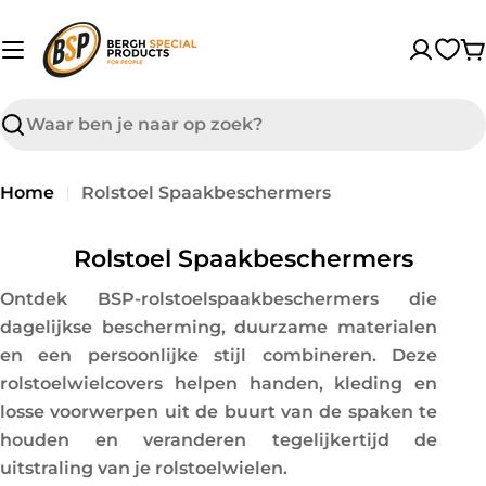
sibility Widget
Overslaan
↵
↵
↵
Skip to content
Skip to menu
Skip to footer
naar
W
inhoud
Zoek
op
Home
Rolstoel Spaakbeschermers
C
Rolstoel Spaakbeschermers
o
Ontdek BSP-rolstoelspaakbeschermers die
l
dagelijkse bescherming, duurzame materialen
l
en een persoonlijke stijl combineren. Deze
e
rolstoelwielcovers helpen handen, kleding en
c
losse voorwerpen uit de buurt van de spaken te
t
houden en veranderen tegelijkertijd de
i
uitstraling van je rolstoelwielen.
e