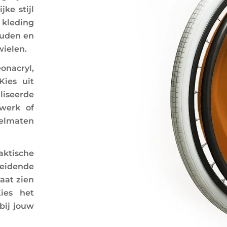
ke stijl
 kleding
ouden en
wielen.
onacryl,
Kies uit
iseerde
twerk of
ielmaten
ktische
idende
aat zien
ies het
bij jouw