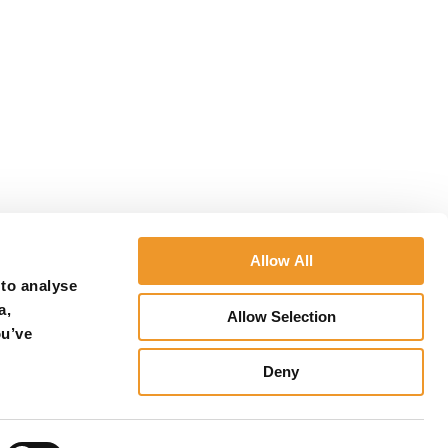
Allow All
 to analyse
a,
Allow Selection
ou’ve
Deny