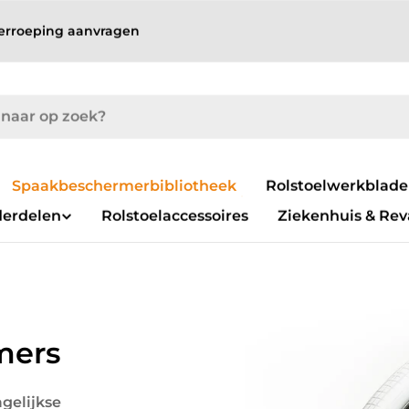
erroeping aanvragen
Spaakbeschermerbibliotheek
Gelicentieerde
Rolstoelwerkblad
spaakbeschermers
derdelen
Rolstoelaccessoires
Ziekenhuis & Rev
mers
elijkse