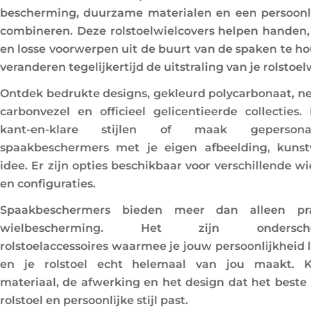
l
bescherming, duurzame materialen en een persoonlij
combineren. Deze rolstoelwielcovers helpen handen,
l
en losse voorwerpen uit de buurt van de spaken te h
e
veranderen tegelijkertijd de uitstraling van je rolstoel
Ontdek bedrukte designs, gekleurd polycarbonaat, ne
c
carbonvezel en officieel gelicentieerde collecties. 
t
kant-en-klare stijlen of maak gepersonal
spaakbeschermers met je eigen afbeelding, kuns
i
idee. Er zijn opties beschikbaar voor verschillende w
e
en configuraties.
Spaakbeschermers bieden meer dan alleen pra
:
wielbescherming. Het zijn ondersche
rolstoelaccessoires waarmee je jouw persoonlijkheid l
en je rolstoel echt helemaal van jou maakt. K
materiaal, de afwerking en het design dat het beste 
rolstoel en persoonlijke stijl past.