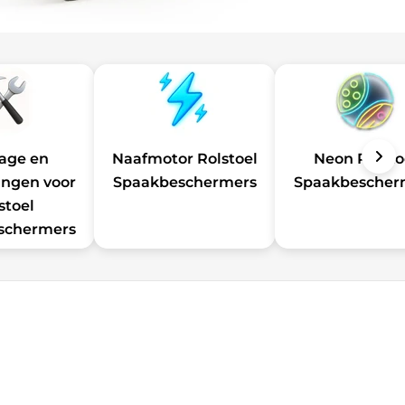
age en
Naafmotor Rolstoel
Neon Rolsto
ingen voor
Spaakbeschermers
Spaakbescher
stoel
schermers