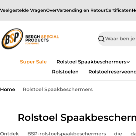
sibility Widget
Overslaan
↵
↵
↵
Skip to content
Skip to menu
Skip to footer
Veelgestelde Vragen
Over
Verzending en Retour
Certificaten
H
naar
inhoud
Zoek
op
Super Sale
Rolstoel Spaakbeschermers
Rolstoelen
Rolstoelreserveon
Home
Rolstoel Spaakbeschermers
C
Rolstoel Spaakbescher
o
Ontdek BSP-rolstoelspaakbeschermers die dag