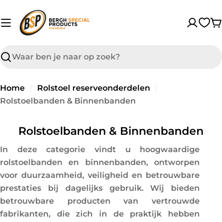
sibility Widget
Overslaan
↵
↵
↵
Skip to content
Skip to menu
Skip to footer
naar
W
inhoud
Zoek
op
Home
Rolstoel reserveonderdelen
Rolstoelbanden & Binnenbanden
C
Rolstoelbanden & Binnenbanden
o
In deze categorie vindt u hoogwaardige
l
rolstoelbanden en binnenbanden, ontworpen
l
voor duurzaamheid, veiligheid en betrouwbare
e
prestaties bij dagelijks gebruik. Wij bieden
c
betrouwbare producten van vertrouwde
t
fabrikanten, die zich in de praktijk hebben
i