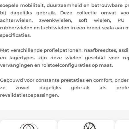
l
soepele mobiliteit, duurzaamheid en betrouwbare pr
bij dagelijks gebruik. Deze collectie omvat voo
l
achterwielen, zwenkwielen, soft wielen, PU 
e
rubberwielen en luchtwielen in een breed scala aan 
specificaties.
c
Met verschillende profielpatronen, naafbreedtes, asd
t
en lagertypes zijn deze wielen geschikt voor rep
i
vervangingen en rolstoelconfiguraties op maat.
e
Gebouwd voor constante prestaties en comfort, onde
ze zowel dagelijks gebruik als profess
:
revalidatietoepassingen.