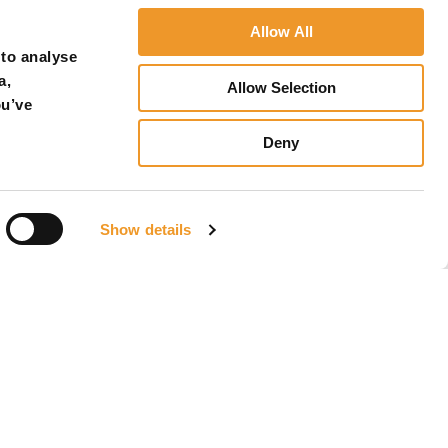
Allow All
 to analyse
a,
Allow Selection
ou’ve
Deny
Show details