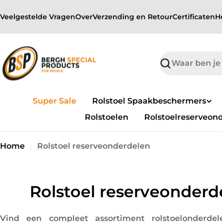
sibility Widget
Overslaan
↵
↵
↵
Skip to content
Skip to menu
Skip to footer
Veelgestelde Vragen
Over
Verzending en Retour
Certificaten
H
naar
inhoud
Zoek
op
Super Sale
Rolstoel Spaakbeschermers
Rolstoelen
Rolstoelreserveon
Home
Rolstoel reserveonderdelen
C
Rolstoel reserveonderd
o
Vind een compleet assortiment rolstoelonderdel