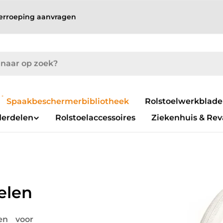
erroeping aanvragen
Spaakbeschermerbibliotheek
Gelicentieerde
Rolstoelwerkblad
spaakbeschermers
derdelen
Rolstoelaccessoires
Ziekenhuis & Rev
elen
en voor