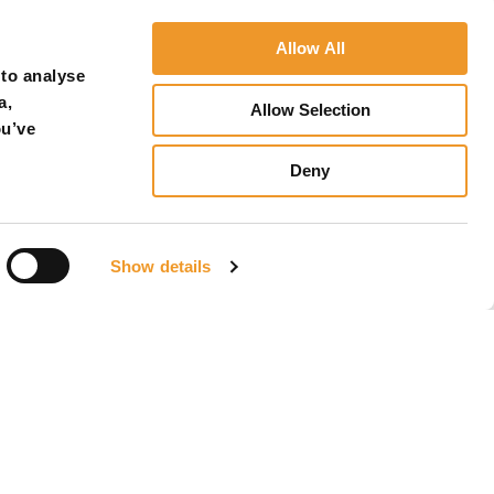
Allow All
 to analyse
a,
Allow Selection
ou’ve
Deny
Show details