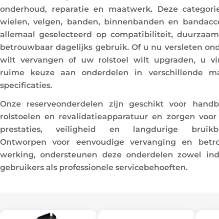
l
onderhoud, reparatie en maatwerk. Deze categor
wielen, velgen, banden, binnenbanden en bandacce
l
allemaal geselecteerd op compatibiliteit, duurzaa
e
betrouwbaar dagelijks gebruik. Of u nu versleten on
wilt vervangen of uw rolstoel wilt upgraden, u v
c
ruime keuze aan onderdelen in verschillende m
specificaties.
t
Onze reserveonderdelen zijn geschikt voor hand
i
rolstoelen en revalidatieapparatuur en zorgen voor
e
prestaties, veiligheid en langdurige bruikba
Ontworpen voor eenvoudige vervanging en betr
:
werking, ondersteunen deze onderdelen zowel ind
gebruikers als professionele servicebehoeften.