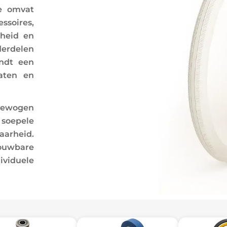
ie omvat
ssoires,
mheid en
derdelen
indt een
aten en
bewogen
 soepele
arheid.
ouwbare
ividuele