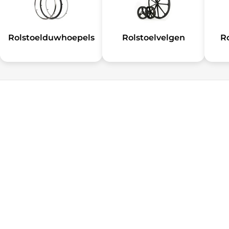
Rolstoelduwhoepels
Rolstoelvelgen
R