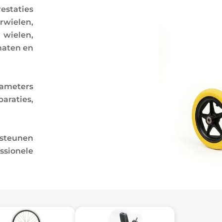
estaties
rwielen,
wielen,
maten en
iameters
araties,
rsteunen
ionele