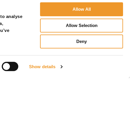
Allow All
 to analyse
a,
Allow Selection
ou’ve
Deny
Show details