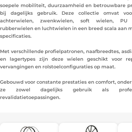
l
soepele mobiliteit, duurzaamheid en betrouwbare pr
bij dagelijks gebruik. Deze collectie omvat voo
l
achterwielen, zwenkwielen, soft wielen, PU 
e
rubberwielen en luchtwielen in een breed scala aan 
specificaties.
c
Met verschillende profielpatronen, naafbreedtes, asd
t
en lagertypes zijn deze wielen geschikt voor rep
i
vervangingen en rolstoelconfiguraties op maat.
e
Gebouwd voor constante prestaties en comfort, onde
ze zowel dagelijks gebruik als profess
:
revalidatietoepassingen.