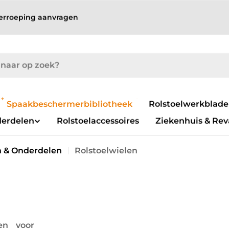
erroeping aanvragen
Spaakbeschermerbibliotheek
Gelicentieerde
Rolstoelwerkblad
spaakbeschermers
derdelen
Rolstoelaccessoires
Ziekenhuis & Rev
n & Onderdelen
Rolstoelwielen
en voor