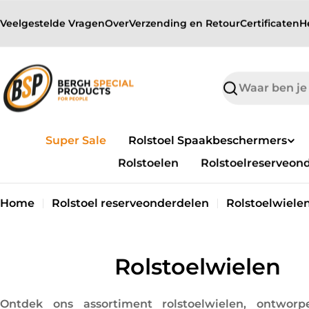
sibility Widget
Overslaan
↵
↵
↵
Skip to content
Skip to menu
Skip to footer
Veelgestelde Vragen
Over
Verzending en Retour
Certificaten
H
naar
inhoud
Zoek
op
Super Sale
Rolstoel Spaakbeschermers
Rolstoelen
Rolstoelreserveon
Home
Rolstoel reserveonderdelen
Rolstoelwiele
C
Rolstoelwielen
o
Ontdek ons assortiment rolstoelwielen, ontworp